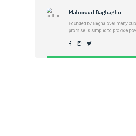
Mahmoud Baghagho
Founded by Begha over many cups 
promise is simple: to provide pow