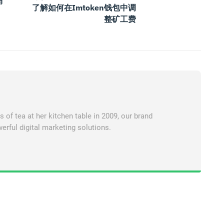
消
了解如何在imtoken钱包中调
整矿工费
of tea at her kitchen table in 2009, our brand
erful digital marketing solutions.