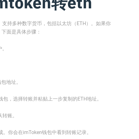
token转eth
包，支持多种数字货币，包括以太坊（ETH）。如果你
中，下面是具体步骤：
户。
。
钱包地址。
钱包，选择转账并粘贴上一步复制的ETH地址。
认转账。
。你会在imToken钱包中看到转账记录。