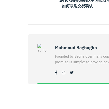
IMToken交易确认中怎么取
- 如何取消交易确认
Mahmoud Baghagho
Founded by Begha over many cups 
promise is simple: to provide pow