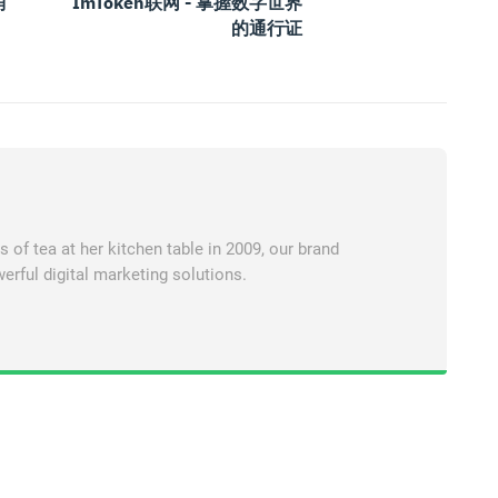
消
ImToken联网 - 掌握数字世界
的通行证
of tea at her kitchen table in 2009, our brand
erful digital marketing solutions.