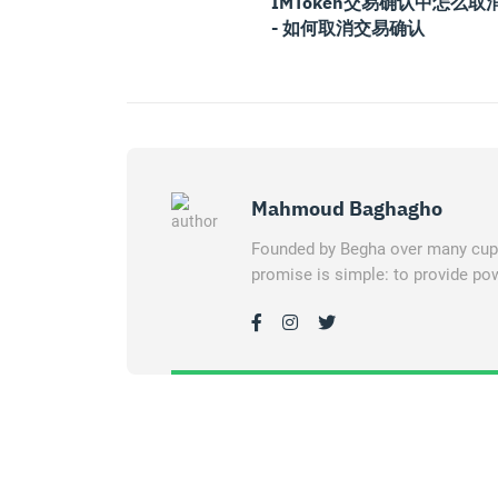
IMToken交易确认中怎么取
- 如何取消交易确认
Mahmoud Baghagho
Founded by Begha over many cups 
promise is simple: to provide pow