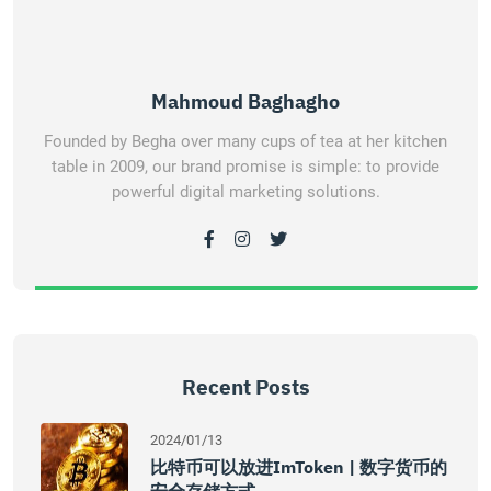
Mahmoud Baghagho
Founded by Begha over many cups of tea at her kitchen
table in 2009, our brand promise is simple: to provide
powerful digital marketing solutions.
Recent Posts
2024/01/13
比特币可以放进imToken | 数字货币的