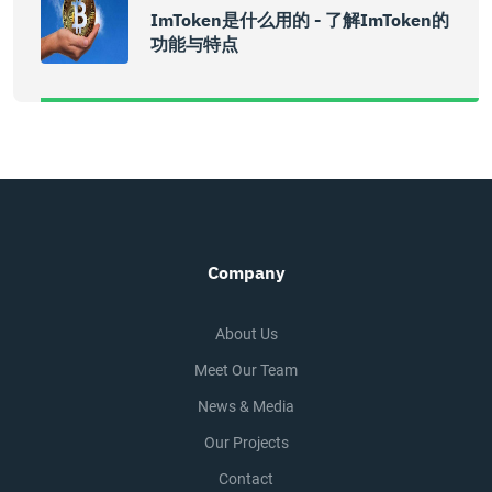
ImToken是什么用的 - 了解imToken的
功能与特点
Company
About Us
Meet Our Team
News & Media
Our Projects
Contact