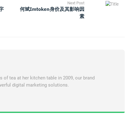
Next Post
数字
何斌imtoken身价及其影响因
素
of tea at her kitchen table in 2009, our brand
erful digital marketing solutions.