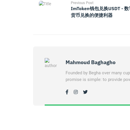
Previous Post
ImToken钱包兑换USDT - 
货币兑换的便捷利器
Mahmoud Baghagho
Founded by Begha over many cups 
promise is simple: to provide pow