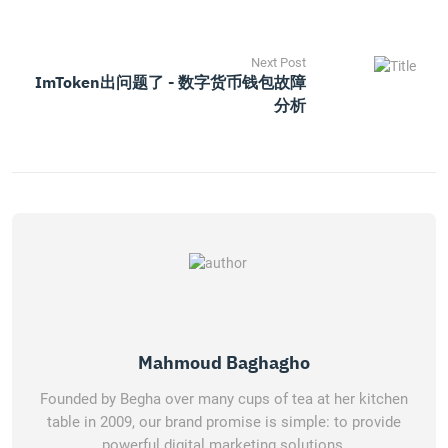
Next Post
ImToken出问题了 - 数字货币钱包故障
分析
Mahmoud Baghagho
Founded by Begha over many cups of tea at her kitchen
table in 2009, our brand promise is simple: to provide
powerful digital marketing solutions.