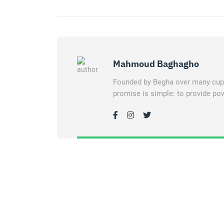
Mahmoud Baghagho
Founded by Begha over many cups 
promise is simple: to provide pow