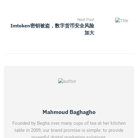
Next Post
Imtoken密钥被盗，数字货币安全风险
加大
Mahmoud Baghagho
Founded by Begha over many cups of tea at her kitchen
table in 2009, our brand promise is simple: to provide
powerful digital marketing solutions.