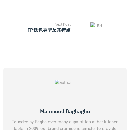
Next Post
TP钱包类型及其特点
Mahmoud Baghagho
Founded by Begha over many cups of tea at her kitchen
table in 2009, our brand promise is simple: to provide