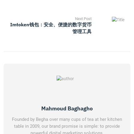
Next Post
Imtoken钱包：安全、便捷的数字货币
管理工具
Mahmoud Baghagho
Founded by Begha over many cups of tea at her kitchen
table in 2009, our brand promise is simple: to provide
powerful digital marketing solutions.