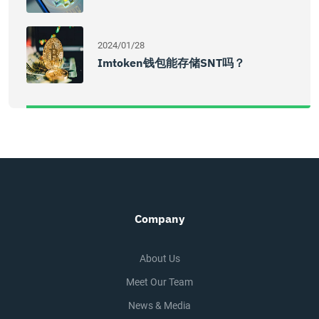
2024/01/28
Imtoken钱包能存储SNT吗？
Company
About Us
Meet Our Team
News & Media